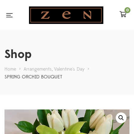
0
Shop
Home
>
Arrangements
,
Valentine's Day
>
SPRING ORCHID BOUQUET