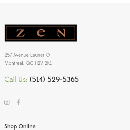
257 Avenue Laurier O
Montreal, QC H2V 2K1
Call Us:
(514) 529-5365
Shop Online