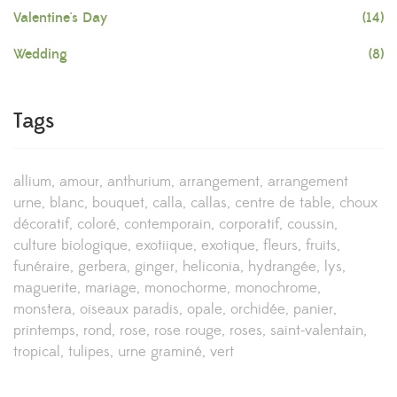
Valentine's Day
(14)
Wedding
(8)
Tags
allium
amour
anthurium
arrangement
arrangement
urne
blanc
bouquet
calla
callas
centre de table
choux
décoratif
coloré
contemporain
corporatif
coussin
culture biologique
exotiique
exotique
fleurs
fruits
funéraire
gerbera
ginger
heliconia
hydrangée
lys
maguerite
mariage
monochorme
monochrome
monstera
oiseaux paradis
opale
orchidée
panier
printemps
rond
rose
rose rouge
roses
saint-valentain
tropical
tulipes
urne graminé
vert