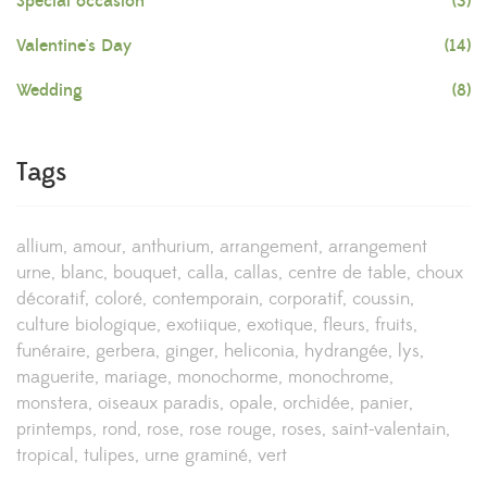
Special occasion
(3)
Valentine's Day
(14)
Wedding
(8)
Tags
allium
amour
anthurium
arrangement
arrangement
urne
blanc
bouquet
calla
callas
centre de table
choux
décoratif
coloré
contemporain
corporatif
coussin
culture biologique
exotiique
exotique
fleurs
fruits
funéraire
gerbera
ginger
heliconia
hydrangée
lys
maguerite
mariage
monochorme
monochrome
monstera
oiseaux paradis
opale
orchidée
panier
printemps
rond
rose
rose rouge
roses
saint-valentain
tropical
tulipes
urne graminé
vert