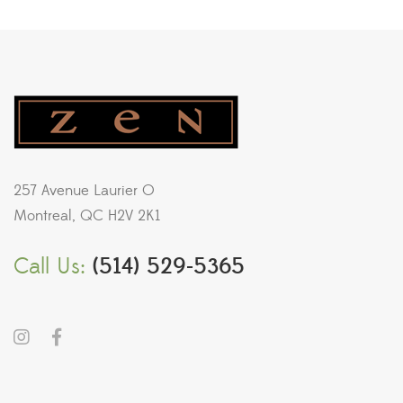
257 Avenue Laurier O
Montreal, QC H2V 2K1
Call Us:
(514) 529-5365