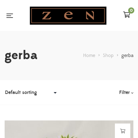
0
gerba
Home
>
Shop
>
gerba
Filter