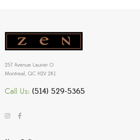
257 Avenue Laurier O
Montreal, QC H2V 2K1
Call Us:
(514) 529-5365