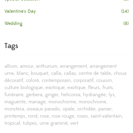
Valentine's Day
(14)
Wedding
(8)
Tags
allium
amour
anthurium
arrangement
arrangement
urne
blanc
bouquet
calla
callas
centre de table
choux
décoratif
coloré
contemporain
corporatif
coussin
culture biologique
exotiique
exotique
fleurs
fruits
funéraire
gerbera
ginger
heliconia
hydrangée
lys
maguerite
mariage
monochorme
monochrome
monstera
oiseaux paradis
opale
orchidée
panier
printemps
rond
rose
rose rouge
roses
saint-valentain
tropical
tulipes
urne graminé
vert