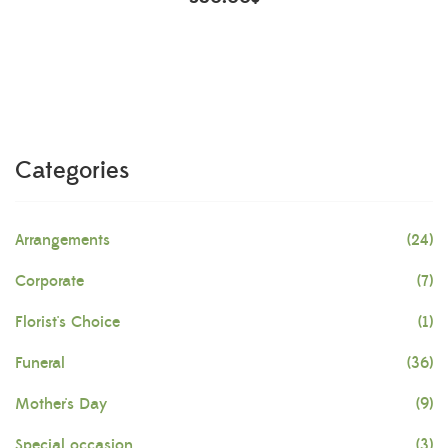
Categories
Arrangements
(24)
Corporate
(7)
Florist's Choice
(1)
Funeral
(36)
Mother's Day
(9)
Special occasion
(3)