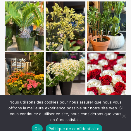
Nous utilisons des cookies pour nous assurer que nous vous
offrons la meilleure expérience possible sur notre site web. Si
vous continuez à utiliser ce site, nous considérons que vous
en êtes satisfait.
Ok
Politique de confidentialite
Copyright © Auxilium Media. All Rights Reserved