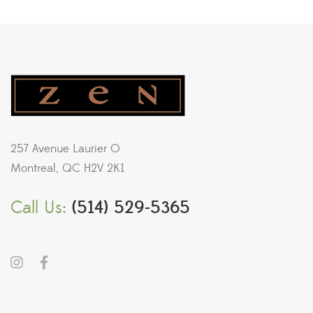
257 Avenue Laurier O
Montreal, QC H2V 2K1
Call Us:
(514) 529-5365