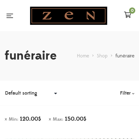
0
funéraire
Home
>
Shop
>
funéraire
Filter
120.00
$
150.00
$
Min:
Max: