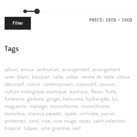
PRICE:
120$
—
150$
Filter
Tags
allium
amour
anthurium
arrangement
arrangement
urne
blanc
bouquet
calla
callas
centre de table
choux
décoratif
coloré
contemporain
corporatif
coussin
culture biologique
exotiique
exotique
fleurs
fruits
funéraire
gerbera
ginger
heliconia
hydrangée
lys
maguerite
mariage
monochorme
monochrome
monstera
oiseaux paradis
opale
orchidée
panier
printemps
rond
rose
rose rouge
roses
saint-valentain
tropical
tulipes
urne graminé
vert