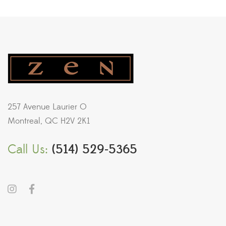
257 Avenue Laurier O
Montreal, QC H2V 2K1
Call Us:
(514) 529-5365