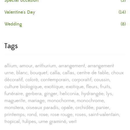
Special occasion
(3)
Valentine's Day
(14)
Wedding
(8)
Tags
allium
amour
anthurium
arrangement
arrangement
urne
blanc
bouquet
calla
callas
centre de table
choux
décoratif
coloré
contemporain
corporatif
coussin
culture biologique
exotiique
exotique
fleurs
fruits
funéraire
gerbera
ginger
heliconia
hydrangée
lys
maguerite
mariage
monochorme
monochrome
monstera
oiseaux paradis
opale
orchidée
panier
printemps
rond
rose
rose rouge
roses
saint-valentain
tropical
tulipes
urne graminé
vert