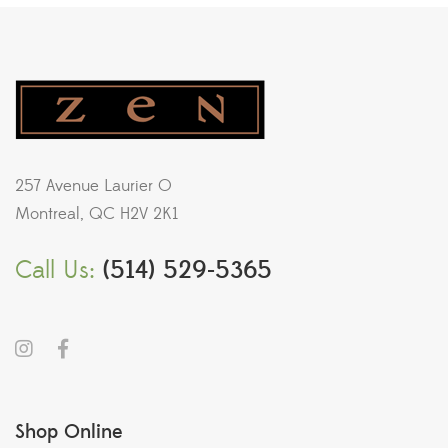
257 Avenue Laurier O
Montreal, QC H2V 2K1
Call Us:
(514) 529-5365
Shop Online