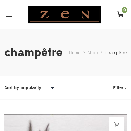
0
champêtre
Home
>
Shop
>
champêtre
Filter