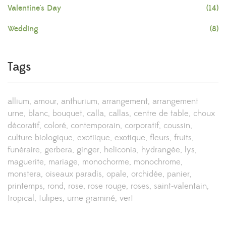
Valentine's Day
(14)
Wedding
(8)
Tags
allium
amour
anthurium
arrangement
arrangement
urne
blanc
bouquet
calla
callas
centre de table
choux
décoratif
coloré
contemporain
corporatif
coussin
culture biologique
exotiique
exotique
fleurs
fruits
funéraire
gerbera
ginger
heliconia
hydrangée
lys
maguerite
mariage
monochorme
monochrome
monstera
oiseaux paradis
opale
orchidée
panier
printemps
rond
rose
rose rouge
roses
saint-valentain
tropical
tulipes
urne graminé
vert