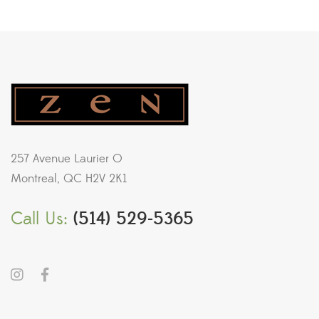
257 Avenue Laurier O
Montreal, QC H2V 2K1
Call Us:
(514) 529-5365