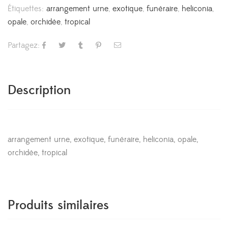
Étiquettes:
arrangement urne
,
exotique
,
funéraire
,
heliconia
,
opale
,
orchidée
,
tropical
Partagez:
Description
arrangement urne, exotique, funéraire, heliconia, opale,
orchidée, tropical
Produits similaires