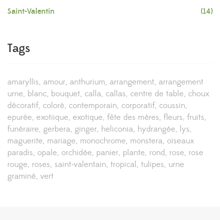
Saint-Valentin
(14)
Tags
amaryllis
amour
anthurium
arrangement
arrangement
urne
blanc
bouquet
calla
callas
centre de table
choux
décoratif
coloré
contemporain
corporatif
coussin
epurée
exotiique
exotique
fête des mères
fleurs
fruits
funéraire
gerbera
ginger
heliconia
hydrangée
lys
maguerite
mariage
monochrome
monstera
oiseaux
paradis
opale
orchidée
panier
plante
rond
rose
rose
rouge
roses
saint-valentain
tropical
tulipes
urne
graminé
vert