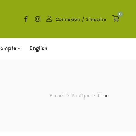
0
Connexion
/
S'inscrire
compte
English
Accueil
>
Boutique
>
fleurs