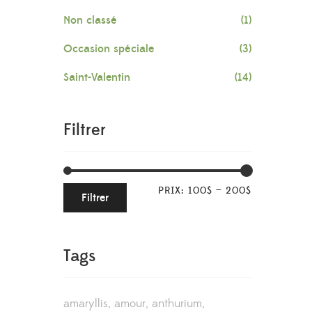
Non classé
(1)
Occasion spéciale
(3)
Saint-Valentin
(14)
Filtrer
PRIX:
100$
—
200$
Filtrer
Tags
amaryllis
amour
anthurium