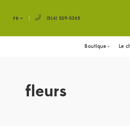
(514) 529-5365
FR
Boutique
Le c
fleurs