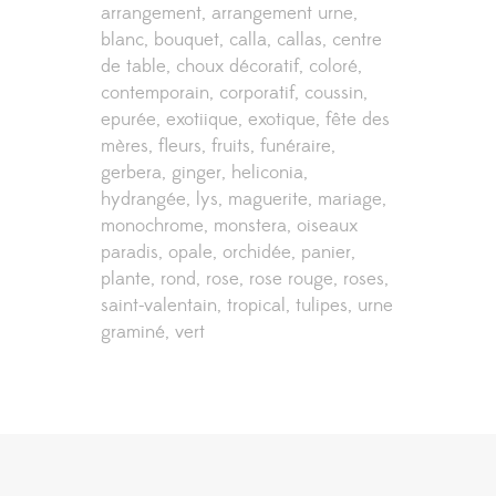
arrangement
arrangement urne
blanc
bouquet
calla
callas
centre
de table
choux décoratif
coloré
contemporain
corporatif
coussin
epurée
exotiique
exotique
fête des
mères
fleurs
fruits
funéraire
gerbera
ginger
heliconia
hydrangée
lys
maguerite
mariage
monochrome
monstera
oiseaux
paradis
opale
orchidée
panier
plante
rond
rose
rose rouge
roses
saint-valentain
tropical
tulipes
urne
graminé
vert