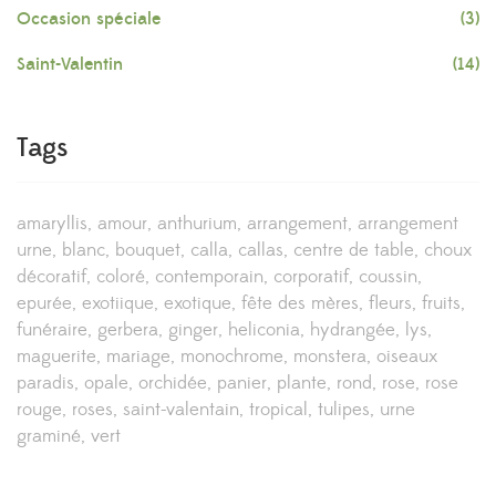
Occasion spéciale
(3)
Saint-Valentin
(14)
Tags
amaryllis
amour
anthurium
arrangement
arrangement
urne
blanc
bouquet
calla
callas
centre de table
choux
décoratif
coloré
contemporain
corporatif
coussin
epurée
exotiique
exotique
fête des mères
fleurs
fruits
funéraire
gerbera
ginger
heliconia
hydrangée
lys
maguerite
mariage
monochrome
monstera
oiseaux
paradis
opale
orchidée
panier
plante
rond
rose
rose
rouge
roses
saint-valentain
tropical
tulipes
urne
graminé
vert