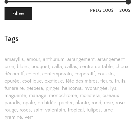
PRIX:
100$
—
200$
Filtrer
Tags
amaryllis
amour
anthurium
arrangement
arrangement
urne
blanc
bouquet
calla
callas
centre de table
choux
décoratif
coloré
contemporain
corporatif
coussin
epurée
exotiique
exotique
fête des mères
fleurs
fruits
funéraire
gerbera
ginger
heliconia
hydrangée
lys
maguerite
mariage
monochrome
monstera
oiseaux
paradis
opale
orchidée
panier
plante
rond
rose
rose
rouge
roses
saint-valentain
tropical
tulipes
urne
graminé
vert