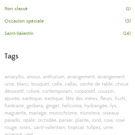
Non classé
(1)
Occasion spéciale
(3)
Saint-Valentin
(14)
Tags
amaryllis
amour
anthurium
arrangement
arrangement
urne
blanc
bouquet
calla
callas
centre de table
choux
décoratif
coloré
contemporain
corporatif
coussin
epurée
exotiique
exotique
fête des mères
fleurs
fruits
funéraire
gerbera
ginger
heliconia
hydrangée
lys
maguerite
mariage
monochrome
monstera
oiseaux
paradis
opale
orchidée
panier
plante
rond
rose
rose
rouge
roses
saint-valentain
tropical
tulipes
urne
graminé
vert