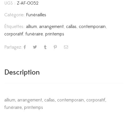
UGS :
Z-AF-0052
Catégorie:
Funérailles
Étiquettes:
allium
,
arrangement
,
callas
,
contemporain
,
corporatif
,
funéraire
,
printemps
Partagez:
Description
allium, arrangement, callas, contemporain, corporatif,
funéraire, printemps