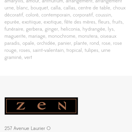
amaryllis
amour
anthurium
arrangement
arrangement
urne
blanc
bouquet
calla
callas
centre de table
choux
décoratif
coloré
contemporain
corporatif
coussin
epurée
exotiique
exotique
fête des mères
fleurs
fruits
funéraire
gerbera
ginger
heliconia
hydrangée
lys
maguerite
mariage
monochrome
monstera
oiseaux
paradis
opale
orchidée
panier
plante
rond
rose
rose
rouge
roses
saint-valentain
tropical
tulipes
urne
graminé
vert
257 Avenue Laurier O