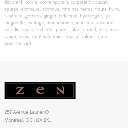
décoratif
coloré
contemporain
corporatif
coussin
epurée
exotiique
exotique
fête des mères
fleurs
fruits
funéraire
gerbera
ginger
heliconia
hydrangée
lys
maguerite
mariage
monochrome
monstera
oiseaux
paradis
opale
orchidée
panier
plante
rond
rose
rose
rouge
roses
saint-valentain
tropical
tulipes
urne
graminé
vert
257 Avenue Laurier O
Montréal, QC H2V 2K1