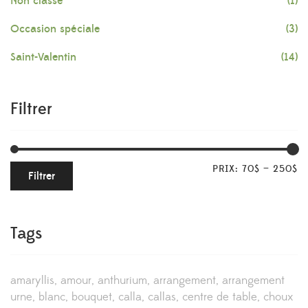
Non classé
(1)
Occasion spéciale
(3)
Saint-Valentin
(14)
Filtrer
PRIX:
70$
—
250$
Filtrer
Tags
amaryllis
amour
anthurium
arrangement
arrangement
urne
blanc
bouquet
calla
callas
centre de table
choux