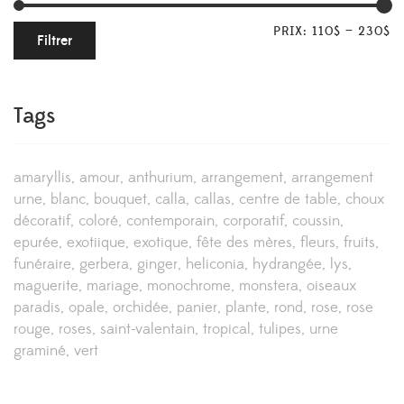
PRIX:
110$
—
230$
Filtrer
Tags
amaryllis
amour
anthurium
arrangement
arrangement
urne
blanc
bouquet
calla
callas
centre de table
choux
décoratif
coloré
contemporain
corporatif
coussin
epurée
exotiique
exotique
fête des mères
fleurs
fruits
funéraire
gerbera
ginger
heliconia
hydrangée
lys
maguerite
mariage
monochrome
monstera
oiseaux
paradis
opale
orchidée
panier
plante
rond
rose
rose
rouge
roses
saint-valentain
tropical
tulipes
urne
graminé
vert