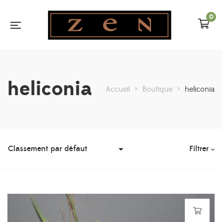
0
heliconia
Accueil
>
Boutique
>
heliconia
Filtrer