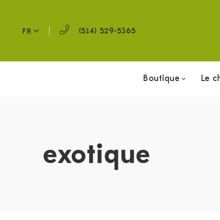
(514) 529-5365
FR
Boutique
Le c
exotique