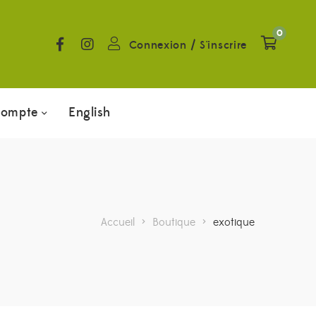
0
Connexion
/
S'inscrire
compte
English
Accueil
>
Boutique
>
exotique