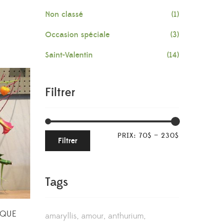
Non classé
(1)
Occasion spéciale
(3)
Saint-Valentin
(14)
Filtrer
PRIX:
70$
—
230$
Filtrer
Tags
IQUE
amaryllis
amour
anthurium