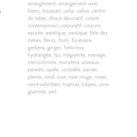
arrangement
arrangement urne
blanc
bouquet
calla
callas
centre
$
de table
choux décoratif
coloré
contemporain
corporatif
coussin
epurée
exotiique
exotique
fête des
mères
fleurs
fruits
funéraire
gerbera
ginger
heliconia
hydrangée
lys
maguerite
mariage
monochrome
monstera
oiseaux
paradis
opale
orchidée
panier
plante
rond
rose
rose rouge
roses
saint-valentain
tropical
tulipes
urne
graminé
vert