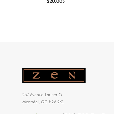
220.00
$
257 Avenue Laurier O
Montréal, QC H2V 2K1