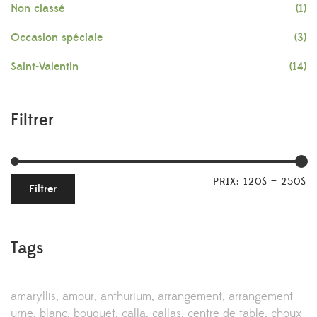
Non classé
(1)
Occasion spéciale
(3)
Saint-Valentin
(14)
Filtrer
PRIX:
120$
—
250$
Filtrer
Tags
amaryllis
amour
anthurium
arrangement
arrangement
urne
blanc
bouquet
calla
callas
centre de table
choux