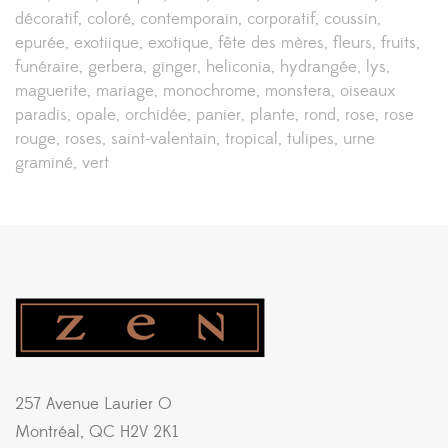
décoratif
coloré
contemporain
corporatif
coussin
epurée
exotiique
exotique
fête des mères
fleurs
fruits
funéraire
gerbera
ginger
heliconia
hydrangée
lys
maguerite
mariage
monochrome
monstera
oiseaux
paradis
opale
orchidée
panier
plante
rond
rose
rose
rouge
roses
saint-valentain
tropical
tulipes
urne
graminé
vert
257 Avenue Laurier O
Montréal, QC H2V 2K1