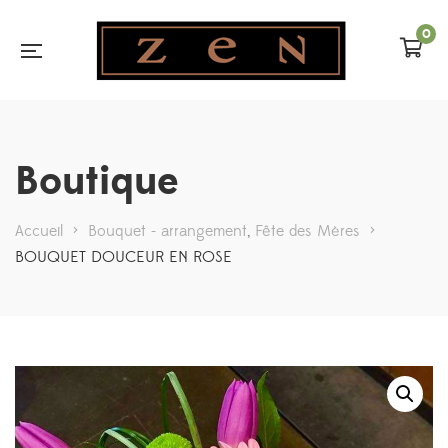
0
Boutique
Accueil
>
Bouquet - arrangement
,
Fête des Mères
>
BOUQUET DOUCEUR EN ROSE