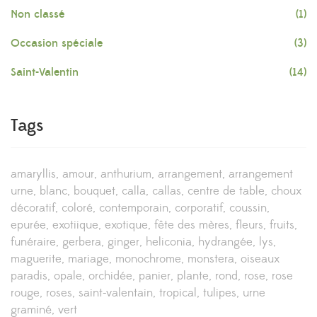
Non classé
(1)
Occasion spéciale
(3)
Saint-Valentin
(14)
Tags
amaryllis
amour
anthurium
arrangement
arrangement
urne
blanc
bouquet
calla
callas
centre de table
choux
décoratif
coloré
contemporain
corporatif
coussin
epurée
exotiique
exotique
fête des mères
fleurs
fruits
funéraire
gerbera
ginger
heliconia
hydrangée
lys
maguerite
mariage
monochrome
monstera
oiseaux
paradis
opale
orchidée
panier
plante
rond
rose
rose
rouge
roses
saint-valentain
tropical
tulipes
urne
graminé
vert