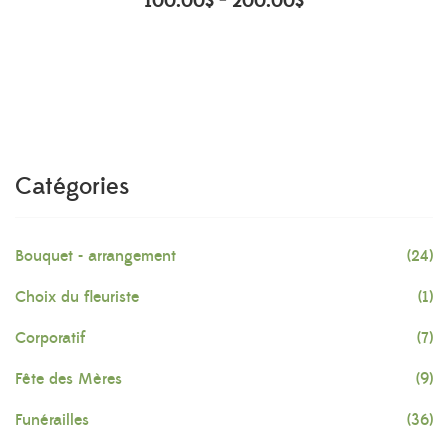
100.00
$
200.00
$
–
Catégories
Bouquet - arrangement
(24)
Choix du fleuriste
(1)
Corporatif
(7)
Fête des Mères
(9)
Funérailles
(36)