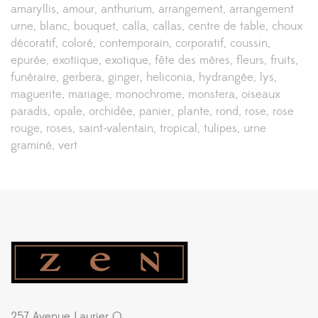
amaryllis
amour
anthurium
arrangement
arrangement
urne
blanc
bouquet
calla
callas
centre de table
choux
décoratif
coloré
contemporain
corporatif
coussin
epurée
exotiique
exotique
fête des mères
fleurs
fruits
funéraire
gerbera
ginger
heliconia
hydrangée
lys
maguerite
mariage
monochrome
monstera
oiseaux
paradis
opale
orchidée
panier
plante
rond
rose
rose
rouge
roses
saint-valentain
tropical
tulipes
urne
graminé
vert
257 Avenue Laurier O