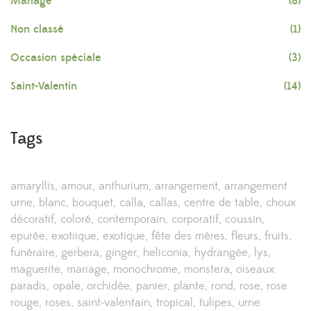
Mariage
(8)
Non classé
(1)
Occasion spéciale
(3)
Saint-Valentin
(14)
Tags
amaryllis
amour
anthurium
arrangement
arrangement
urne
blanc
bouquet
calla
callas
centre de table
choux
décoratif
coloré
contemporain
corporatif
coussin
epurée
exotiique
exotique
fête des mères
fleurs
fruits
funéraire
gerbera
ginger
heliconia
hydrangée
lys
maguerite
mariage
monochrome
monstera
oiseaux
paradis
opale
orchidée
panier
plante
rond
rose
rose
rouge
roses
saint-valentain
tropical
tulipes
urne