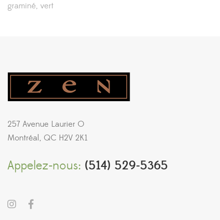
graminé
vert
257 Avenue Laurier O
Montréal, QC H2V 2K1
Appelez-nous:
(514) 529-5365