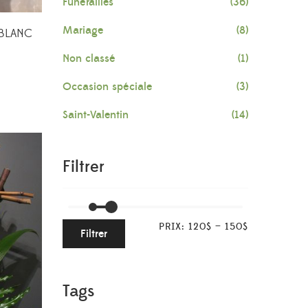
Funérailles
(36)
Mariage
(8)
 BLANC
Non classé
(1)
Occasion spéciale
(3)
Saint-Valentin
(14)
Filtrer
PRIX:
120$
—
150$
Filtrer
Tags