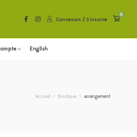
0
Connexion
/
S'inscrire
compte
English
Accueil
>
Boutique
>
arrangement