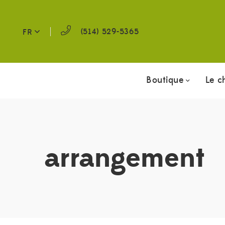
(514) 529-5365
FR
Boutique
Le c
arrangement