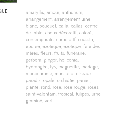
QUE
amaryllis
amour
anthurium
arrangement
arrangement urne
blanc
bouquet
calla
callas
centre
de table
choux décoratif
coloré
contemporain
corporatif
coussin
epurée
exotiique
exotique
fête des
mères
fleurs
fruits
funéraire
gerbera
ginger
heliconia
hydrangée
lys
maguerite
mariage
monochrome
monstera
oiseaux
paradis
opale
orchidée
panier
plante
rond
rose
rose rouge
roses
saint-valentain
tropical
tulipes
urne
graminé
vert