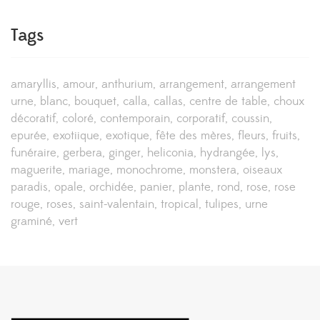
Tags
amaryllis
amour
anthurium
arrangement
arrangement
urne
blanc
bouquet
calla
callas
centre de table
choux
décoratif
coloré
contemporain
corporatif
coussin
epurée
exotiique
exotique
fête des mères
fleurs
fruits
funéraire
gerbera
ginger
heliconia
hydrangée
lys
maguerite
mariage
monochrome
monstera
oiseaux
paradis
opale
orchidée
panier
plante
rond
rose
rose
rouge
roses
saint-valentain
tropical
tulipes
urne
graminé
vert