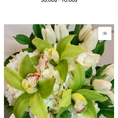
50.00
$
70.00
$
–