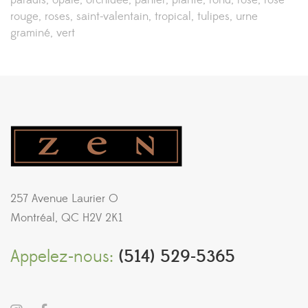
paradis
opale
orchidée
panier
plante
rond
rose
rose
rouge
roses
saint-valentain
tropical
tulipes
urne
graminé
vert
257 Avenue Laurier O
Montréal, QC H2V 2K1
Appelez-nous:
(514) 529-5365