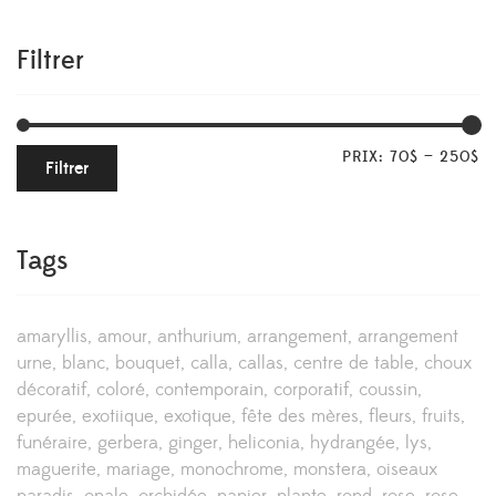
Filtrer
PRIX:
70$
—
250$
Filtrer
Tags
amaryllis
amour
anthurium
arrangement
arrangement
urne
blanc
bouquet
calla
callas
centre de table
choux
décoratif
coloré
contemporain
corporatif
coussin
epurée
exotiique
exotique
fête des mères
fleurs
fruits
funéraire
gerbera
ginger
heliconia
hydrangée
lys
maguerite
mariage
monochrome
monstera
oiseaux