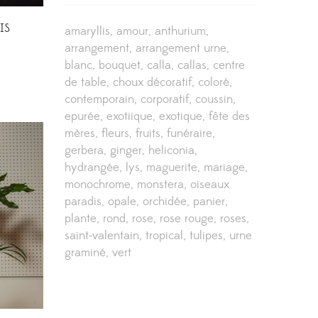
IS
amaryllis
amour
anthurium
arrangement
arrangement urne
blanc
bouquet
calla
callas
centre
de table
choux décoratif
coloré
contemporain
corporatif
coussin
epurée
exotiique
exotique
fête des
mères
fleurs
fruits
funéraire
gerbera
ginger
heliconia
hydrangée
lys
maguerite
mariage
monochrome
monstera
oiseaux
paradis
opale
orchidée
panier
plante
rond
rose
rose rouge
roses
saint-valentain
tropical
tulipes
urne
graminé
vert