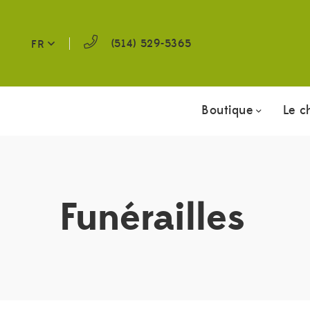
(514) 529-5365
FR
Boutique
Le c
Funérailles