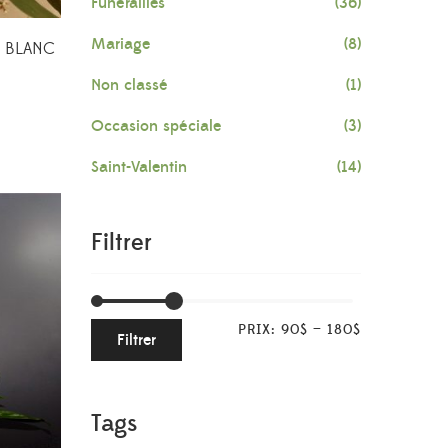
Funérailles
(36)
Mariage
(8)
 BLANC
Non classé
(1)
Occasion spéciale
(3)
Saint-Valentin
(14)
Filtrer
PRIX:
90$
—
180$
Filtrer
Tags