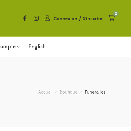
0
Connexion
/
S'inscrire
compte
English
Accueil
>
Boutique
>
Funérailles