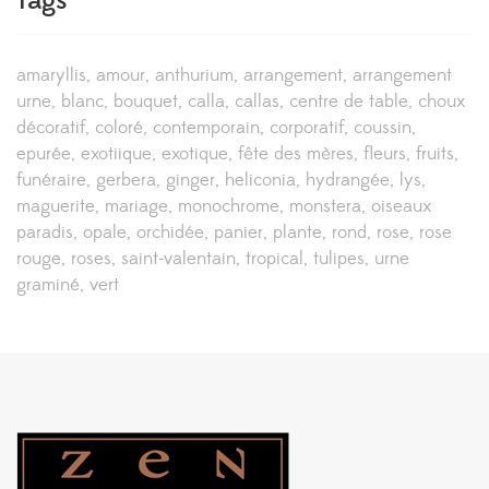
Tags
amaryllis
amour
anthurium
arrangement
arrangement
urne
blanc
bouquet
calla
callas
centre de table
choux
décoratif
coloré
contemporain
corporatif
coussin
epurée
exotiique
exotique
fête des mères
fleurs
fruits
funéraire
gerbera
ginger
heliconia
hydrangée
lys
maguerite
mariage
monochrome
monstera
oiseaux
paradis
opale
orchidée
panier
plante
rond
rose
rose
rouge
roses
saint-valentain
tropical
tulipes
urne
graminé
vert