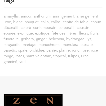
Tags
amaryllis
amour
anthurium
arrangement
arrangement
urne
blanc
bouquet
calla
callas
centre de table
choux
décoratif
coloré
contemporain
corporatif
coussin
epurée
exotiique
exotique
fête des mères
fleurs
fruits
funéraire
gerbera
ginger
heliconia
hydrangée
lys
maguerite
mariage
monochrome
monstera
oiseaux
paradis
opale
orchidée
panier
plante
rond
rose
rose
rouge
roses
saint-valentain
tropical
tulipes
urne
graminé
vert