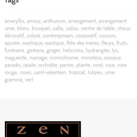
Tags
amaryllis
amour
anthurium
arrangement
arrangement
urne
blanc
bouquet
calla
callas
centre de table
choux
décoratif
coloré
contemporain
corporatif
coussin
epurée
exotiique
exotique
fête des mères
fleurs
fruits
funéraire
gerbera
ginger
heliconia
hydrangée
lys
maguerite
mariage
monochrome
monstera
oiseaux
paradis
opale
orchidée
panier
plante
rond
rose
rose
rouge
roses
saint-valentain
tropical
tulipes
urne
graminé
vert