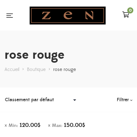
0
rose rouge
Accueil
>
Boutique
>
rose rouge
Filtrer
120.00
$
150.00
$
Min:
Max: