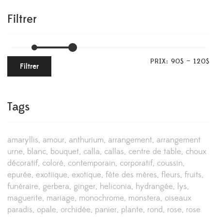
Filtrer
PRIX:
90$
—
120$
Filtrer
Tags
amaryllis
amour
anthurium
arrangement
arrangement
urne
blanc
bouquet
calla
callas
centre de table
choux
décoratif
coloré
contemporain
corporatif
coussin
epurée
exotiique
exotique
fête des mères
fleurs
fruits
funéraire
gerbera
ginger
heliconia
hydrangée
lys
maguerite
mariage
monochrome
monstera
oiseaux
paradis
opale
orchidée
panier
plante
rond
rose
rose