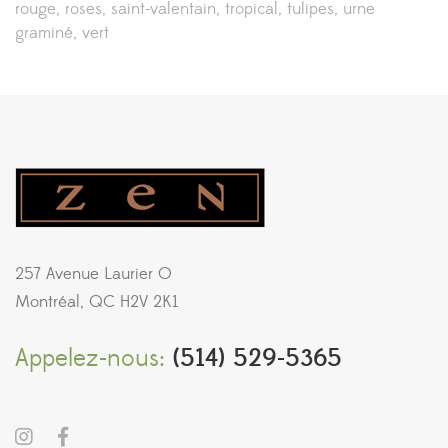
rouge
roses
saint-valentain
tropical
tulipes
urne
graminé
vert
257 Avenue Laurier O
Montréal, QC H2V 2K1
Appelez-nous:
(514) 529-5365