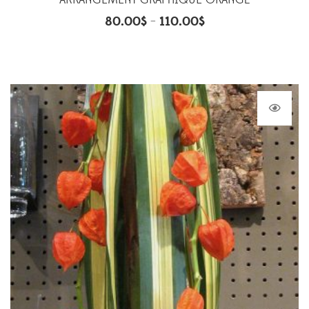
ARRANGEMENT GRAPHIQUE ORANGÉ
80.00
$
110.00
$
–