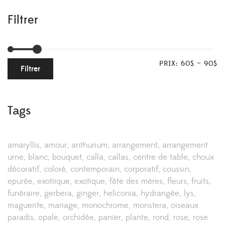
Filtrer
PRIX:
60$
—
90$
Filtrer
Tags
amaryllis
amour
anthurium
arrangement
arrangement
urne
blanc
bouquet
calla
callas
centre de table
choux
décoratif
coloré
contemporain
corporatif
coussin
epurée
exotiique
exotique
fête des mères
fleurs
fruits
funéraire
gerbera
ginger
heliconia
hydrangée
lys
maguerite
mariage
monochrome
monstera
oiseaux
paradis
opale
orchidée
panier
plante
rond
rose
rose