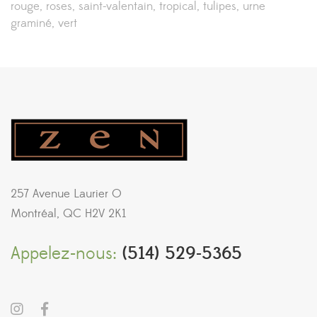
rouge
roses
saint-valentain
tropical
tulipes
urne
graminé
vert
257 Avenue Laurier O
Montréal, QC H2V 2K1
Appelez-nous:
(514) 529-5365