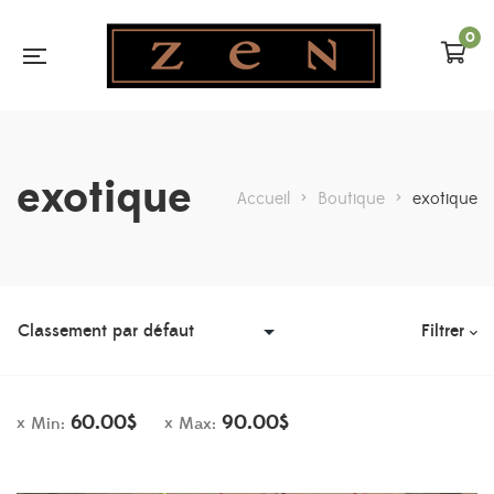
0
exotique
Accueil
>
Boutique
>
exotique
Filtrer
60.00
$
90.00
$
Min:
Max: