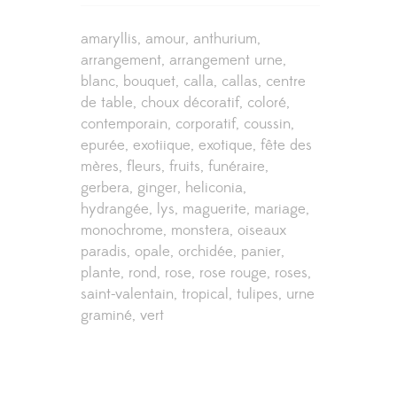
amaryllis
amour
anthurium
arrangement
arrangement urne
blanc
bouquet
calla
callas
centre
de table
choux décoratif
coloré
contemporain
corporatif
coussin
epurée
exotiique
exotique
fête des
mères
fleurs
fruits
funéraire
gerbera
ginger
heliconia
hydrangée
lys
maguerite
mariage
monochrome
monstera
oiseaux
paradis
opale
orchidée
panier
plante
rond
rose
rose rouge
roses
saint-valentain
tropical
tulipes
urne
graminé
vert