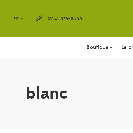
(514) 529-5365
FR
Boutique
Le c
blanc