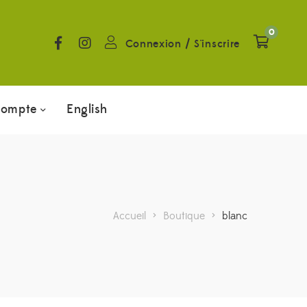
0
Connexion
/
S'inscrire
compte
English
Accueil
>
Boutique
>
blanc