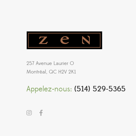
257 Avenue Laurier O
Montréal, QC H2V 2K1
Appelez-nous:
(514) 529-5365