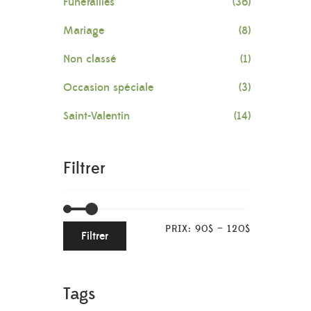
Funérailles
(36)
Mariage
(8)
Non classé
(1)
Occasion spéciale
(3)
Saint-Valentin
(14)
Filtrer
PRIX:
90$
—
120$
Filtrer
Tags