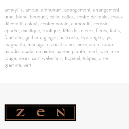
amaryllis
amour
anthurium
arrangement
arrangement
urne
blanc
bouquet
calla
callas
centre de table
choux
décoratif
coloré
contemporain
corporatif
coussin
epurée
exotiique
exotique
fête des mères
fleurs
fruits
funéraire
gerbera
ginger
heliconia
hydrangée
lys
maguerite
mariage
monochrome
monstera
oiseaux
paradis
opale
orchidée
panier
plante
rond
rose
rose
rouge
roses
saint-valentain
tropical
tulipes
urne
graminé
vert