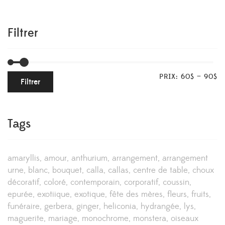
Filtrer
PRIX:
60$
—
90$
Filtrer
Tags
amaryllis
amour
anthurium
arrangement
arrangement
urne
blanc
bouquet
calla
callas
centre de table
choux
décoratif
coloré
contemporain
corporatif
coussin
epurée
exotiique
exotique
fête des mères
fleurs
fruits
funéraire
gerbera
ginger
heliconia
hydrangée
lys
maguerite
mariage
monochrome
monstera
oiseaux