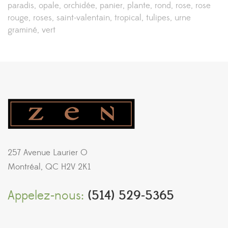
paradis
opale
orchidée
panier
plante
rond
rose
rose
rouge
roses
saint-valentain
tropical
tulipes
urne
graminé
vert
257 Avenue Laurier O
Montréal, QC H2V 2K1
Appelez-nous:
(514) 529-5365