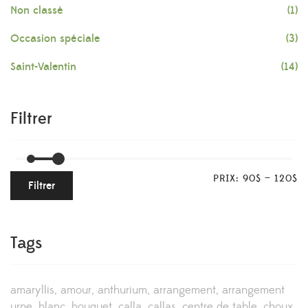
Non classé
(1)
Occasion spéciale
(3)
Saint-Valentin
(14)
Filtrer
PRIX:
90$
—
120$
Filtrer
Tags
amaryllis
amour
anthurium
arrangement
arrangement
urne
blanc
bouquet
calla
callas
centre de table
choux