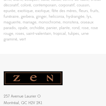
décoratif
coloré
contemporain
corporatif
coussin
epurée
exotiique
exotique
fête des mères
fleurs
fruits
funéraire
gerbera
ginger
heliconia
hydrangée
lys
maguerite
mariage
monochrome
monstera
oiseaux
paradis
opale
orchidée
panier
plante
rond
rose
rose
rouge
roses
saint-valentain
tropical
tulipes
urne
graminé
vert
257 Avenue Laurier O
Montréal, QC H2V 2K1