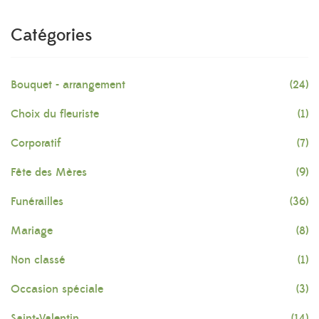
Catégories
Bouquet - arrangement
(24)
Choix du fleuriste
(1)
Corporatif
(7)
Fête des Mères
(9)
Funérailles
(36)
Mariage
(8)
Non classé
(1)
Occasion spéciale
(3)
Saint-Valentin
(14)