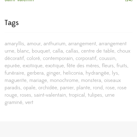
Tags
amaryllis
amour
anthurium
arrangement
arrangement
urne
blanc
bouquet
calla
callas
centre de table
choux
décoratif
coloré
contemporain
corporatif
coussin
epurée
exotiique
exotique
fête des mères
fleurs
fruits
funéraire
gerbera
ginger
heliconia
hydrangée
lys
maguerite
mariage
monochrome
monstera
oiseaux
paradis
opale
orchidée
panier
plante
rond
rose
rose
rouge
roses
saint-valentain
tropical
tulipes
urne
graminé
vert