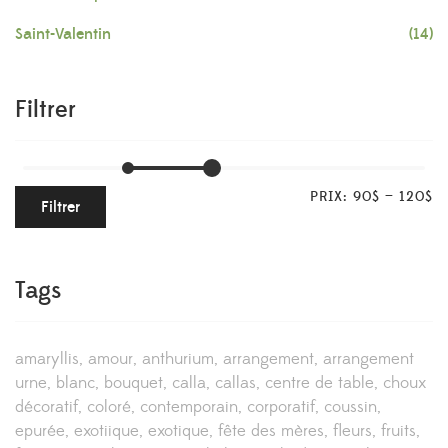
Saint-Valentin
(14)
Filtrer
PRIX:
90$
—
120$
Filtrer
Tags
amaryllis
amour
anthurium
arrangement
arrangement
urne
blanc
bouquet
calla
callas
centre de table
choux
décoratif
coloré
contemporain
corporatif
coussin
epurée
exotiique
exotique
fête des mères
fleurs
fruits