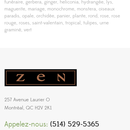
funéraire
gerbera
ginger
heliconia
hydrangée
lys
maguerite
mariage
monochrome
monstera
oiseaux
paradis
opale
orchidée
panier
plante
rond
rose
rose
rouge
roses
saint-valentain
tropical
tulipes
urne
graminé
vert
257 Avenue Laurier O
Montréal, QC H2V 2K1
Appelez-nous:
(514) 529-5365