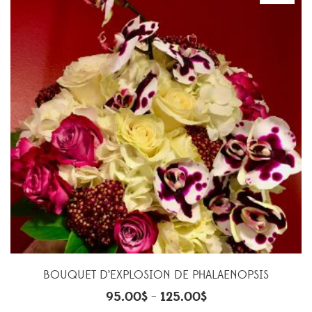
BOUQUET D’EXPLOSION DE PHALAENOPSIS
95.00
$
125.00
$
–