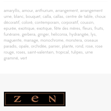
amaryllis
amour
anthurium
arrangement
arrangement
urne
blanc
bouquet
calla
callas
centre de table
choux
décoratif
coloré
contemporain
corporatif
coussin
epurée
exotiique
exotique
fête des mères
fleurs
fruits
funéraire
gerbera
ginger
heliconia
hydrangée
lys
maguerite
mariage
monochrome
monstera
oiseaux
paradis
opale
orchidée
panier
plante
rond
rose
rose
rouge
roses
saint-valentain
tropical
tulipes
urne
graminé
vert