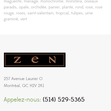
maguerite
mariage
monochrome
monstera
oiseaux
paradis
opale
orchidée
panier
plante
rond
rose
rose
rouge
roses
saint-valentain
tropical
tulipes
urne
graminé
vert
257 Avenue Laurier O
Montréal, QC H2V 2K1
Appelez-nous:
(514) 529-5365