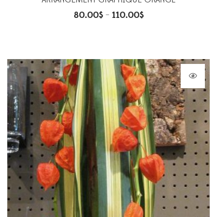
ARRANGEMENT GRAPHIQUE ORANGÉ
80.00
$
110.00
$
–