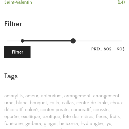
Saint-Valentin
(14)
Filtrer
PRIX:
60$
—
90$
Filtrer
Tags
amaryllis
amour
anthurium
arrangement
arrangement
urne
blanc
bouquet
calla
callas
centre de table
choux
décoratif
coloré
contemporain
corporatif
coussin
epurée
exotiique
exotique
fête des mères
fleurs
fruits
funéraire
gerbera
ginger
heliconia
hydrangée
lys