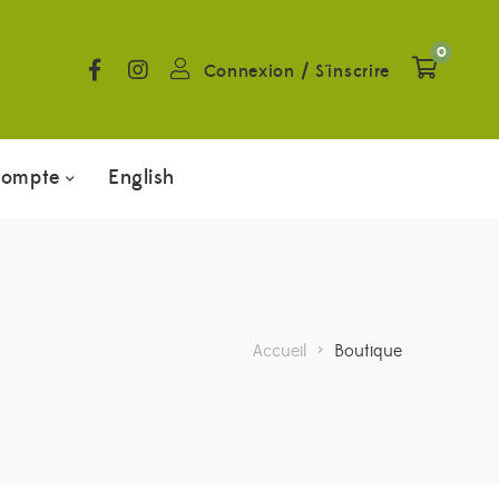
0
Connexion
/
S'inscrire
compte
English
Accueil
>
Boutique