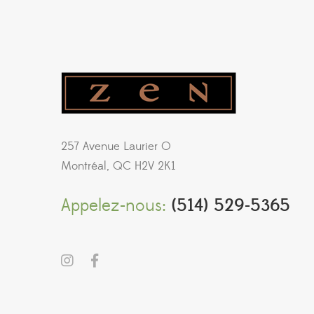
257 Avenue Laurier O
Montréal, QC H2V 2K1
Appelez-nous:
(514) 529-5365