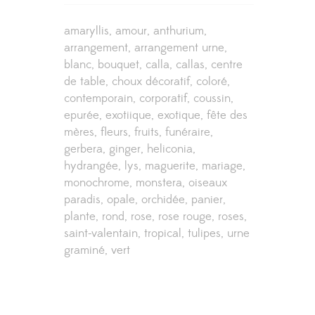
amaryllis
amour
anthurium
arrangement
arrangement urne
blanc
bouquet
calla
callas
centre
de table
choux décoratif
coloré
contemporain
corporatif
coussin
epurée
exotiique
exotique
fête des
mères
fleurs
fruits
funéraire
gerbera
ginger
heliconia
hydrangée
lys
maguerite
mariage
monochrome
monstera
oiseaux
paradis
opale
orchidée
panier
plante
rond
rose
rose rouge
roses
saint-valentain
tropical
tulipes
urne
graminé
vert