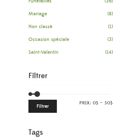
Funérailles
(36)
Mariage
(8)
Non classé
(1)
Occasion spéciale
(3)
Saint-Valentin
(14)
Filtrer
PRIX:
0$
—
30$
Filtrer
Tags