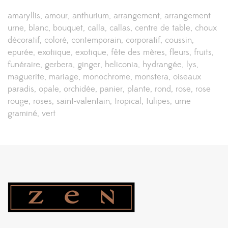
amaryllis
amour
anthurium
arrangement
arrangement
urne
blanc
bouquet
calla
callas
centre de table
choux
décoratif
coloré
contemporain
corporatif
coussin
epurée
exotiique
exotique
fête des mères
fleurs
fruits
funéraire
gerbera
ginger
heliconia
hydrangée
lys
maguerite
mariage
monochrome
monstera
oiseaux
paradis
opale
orchidée
panier
plante
rond
rose
rose
rouge
roses
saint-valentain
tropical
tulipes
urne
graminé
vert