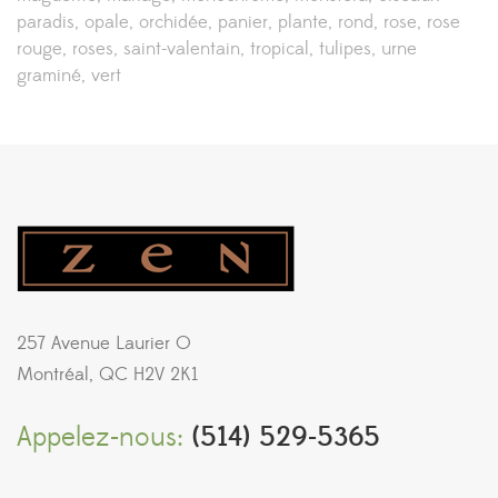
paradis
opale
orchidée
panier
plante
rond
rose
rose
rouge
roses
saint-valentain
tropical
tulipes
urne
graminé
vert
257 Avenue Laurier O
Montréal, QC H2V 2K1
Appelez-nous:
(514) 529-5365