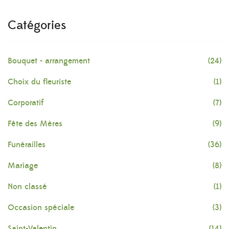
Catégories
Bouquet - arrangement
(24)
Choix du fleuriste
(1)
Corporatif
(7)
Fête des Mères
(9)
Funérailles
(36)
Mariage
(8)
Non classé
(1)
Occasion spéciale
(3)
Saint-Valentin
(14)