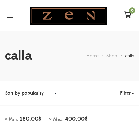
0
calla
Home
>
Shop
>
calla
Filter
180.00
$
400.00
$
Min:
Max: