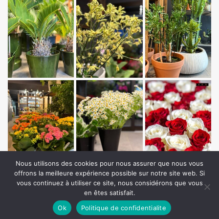
Nous utilisons des cookies pour nous assurer que nous vous
offrons la meilleure expérience possible sur notre site web. Si
vous continuez à utiliser ce site, nous considérons que vous
en êtes satisfait.
Ok
Politique de confidentialite
Copyright © Auxilium Media. All Rights Reserved