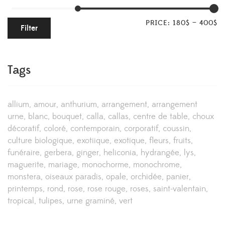
PRICE:
180$
—
400$
Filter
Tags
allium
amour
anthurium
arrangement
arrangement
urne
blanc
bouquet
calla
callas
centre de table
choux
décoratif
coloré
contemporain
corporatif
coussin
culture biologique
exotiique
exotique
fleurs
fruits
funéraire
gerbera
ginger
heliconia
hydrangée
lys
maguerite
mariage
monochorme
monochrome
monstera
oiseaux paradis
opale
orchidée
panier
printemps
rond
rose
rose rouge
roses
saint-valentain
tropical
tulipes
urne graminé
vert