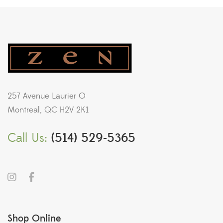
257 Avenue Laurier O
Montreal, QC H2V 2K1
Call Us:
(514) 529-5365
Shop Online