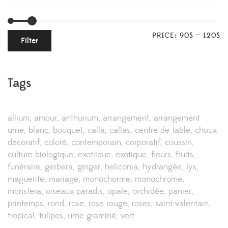
PRICE:
90$
—
120$
Filter
Tags
allium
amour
anthurium
arrangement
arrangement
urne
blanc
bouquet
calla
callas
centre de table
choux
décoratif
coloré
contemporain
corporatif
coussin
culture biologique
exotiique
exotique
fleurs
fruits
funéraire
gerbera
ginger
heliconia
hydrangée
lys
maguerite
mariage
monochorme
monochrome
monstera
oiseaux paradis
opale
orchidée
panier
printemps
rond
rose
rose rouge
roses
saint-valentain
tropical
tulipes
urne graminé
vert