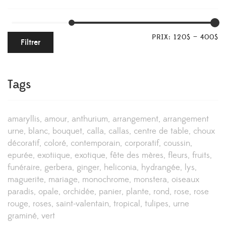
PRIX:
120$
—
400$
Filtrer
Tags
amaryllis
amour
anthurium
arrangement
arrangement
urne
blanc
bouquet
calla
callas
centre de table
choux
décoratif
coloré
contemporain
corporatif
coussin
epurée
exotiique
exotique
fête des mères
fleurs
fruits
funéraire
gerbera
ginger
heliconia
hydrangée
lys
maguerite
mariage
monochrome
monstera
oiseaux
paradis
opale
orchidée
panier
plante
rond
rose
rose
rouge
roses
saint-valentain
tropical
tulipes
urne
graminé
vert